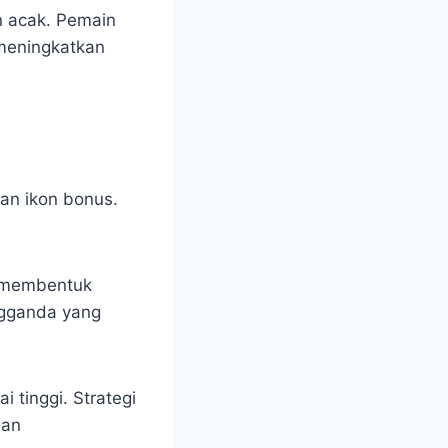
 acak. Pemain
 meningkatkan
dan ikon bonus.
k membentuk
ngganda yang
tinggi. Strategi
dan