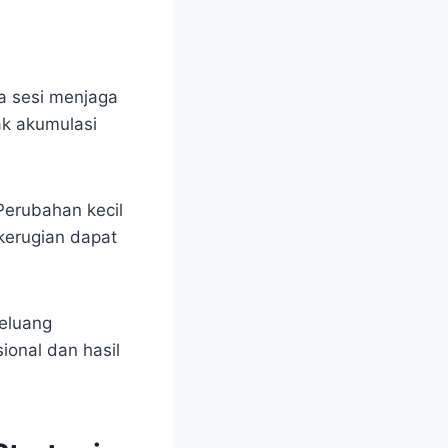
a sesi menjaga
ak akumulasi
Perubahan kecil
 kerugian dapat
peluang
ional dan hasil