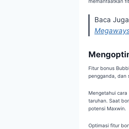
memanfaatkan fit
Baca Jug
Megaway
Mengoptim
Fitur bonus Bub
pengganda, dan s
Mengetahui cara
taruhan. Saat bon
potensi Maxwin.
Optimasi fitur b