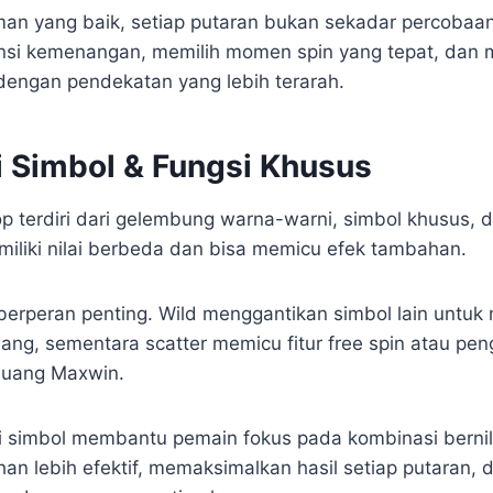
n yang baik, setiap putaran bukan sekadar percobaan
ensi kemenangan, memilih momen spin yang tepat, dan
engan pendekatan yang lebih terarah.
 Simbol & Fungsi Khusus
p terdiri dari gelembung warna-warni, simbol khusus, 
miliki nilai berbeda dan bisa memicu efek tambahan.
 berperan penting. Wild menggantikan simbol lain untu
ng, sementara scatter memicu fitur free spin atau pe
luang Maxwin.
simbol membantu pemain fokus pada kombinasi bernilai 
an lebih efektif, memaksimalkan hasil setiap putaran, 