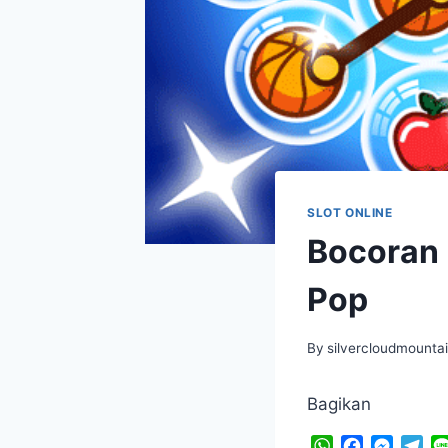
SLOT ONLINE
Bocoran 
Pop
By
silvercloudmounta
Bagikan
W
F
M
T