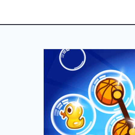
Skip
to
content