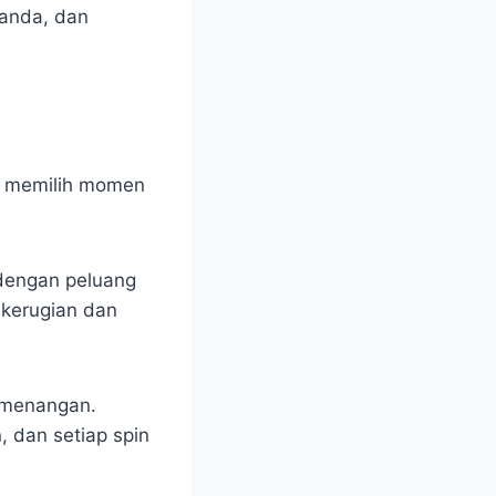
anda, dan
i; memilih momen
dengan peluang
o kerugian dan
emenangan.
, dan setiap spin