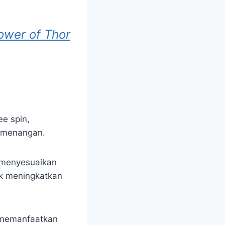
ower of Thor
e spin,
kemenangan.
 menyesuaikan
tuk meningkatkan
t memanfaatkan