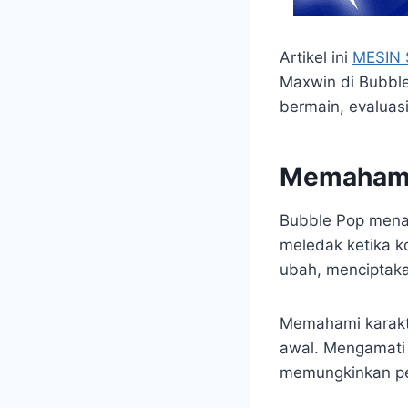
Artikel ini
MESIN
Maxwin di Bubble 
bermain, evaluasi 
Memahami 
Bubble Pop mena
meledak ketika k
ubah, menciptaka
Memahami karakt
awal. Mengamati 
memungkinkan pen