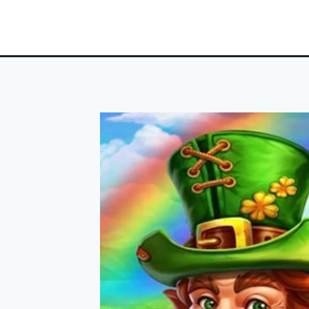
Skip
to
content