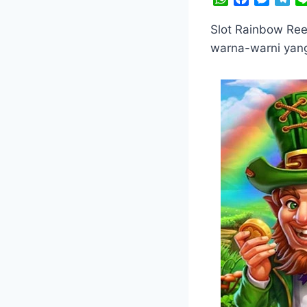
h
a
e
e
a
c
s
l
Slot Rainbow Re
t
e
s
e
warna-warni yang 
s
b
e
g
A
o
n
r
p
o
g
a
p
k
e
m
r