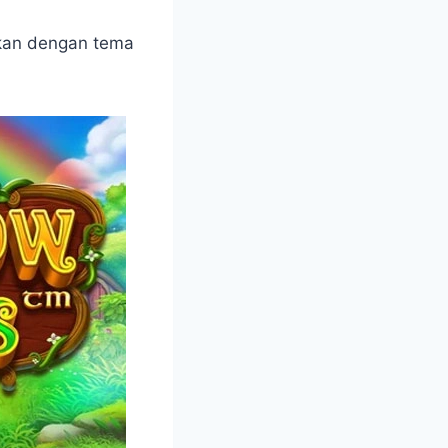
kan dengan tema