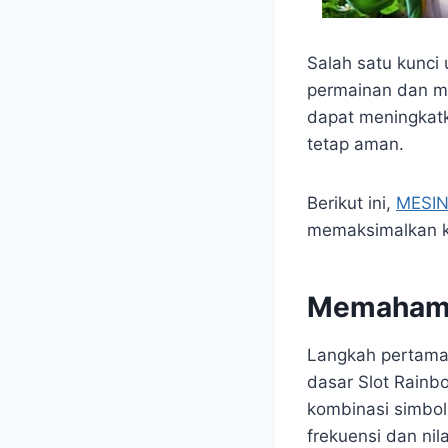
Salah satu kunc
permainan dan me
dapat meningkat
tetap aman.
Berikut ini,
MESIN
memaksimalkan ke
Memahami
Langkah pertam
dasar Slot Rainb
kombinasi simbol
frekuensi dan ni