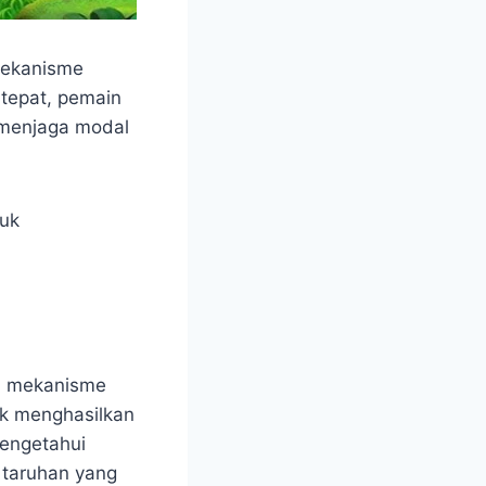
mekanisme
 tepat, pemain
menjaga modal
tuk
i mekanisme
uk menghasilkan
Mengetahui
 taruhan yang