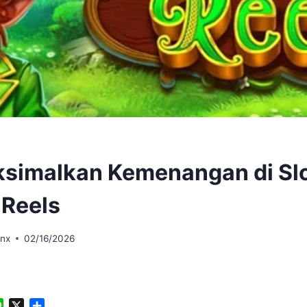
simalkan Kemenangan di Sl
Reels
inx
02/16/2026
L
X
S