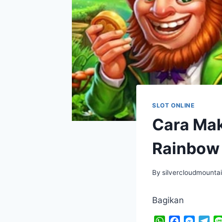
SLOT ONLINE
Cara Mak
Rainbow 
By
silvercloudmounta
Bagikan
W
F
M
T