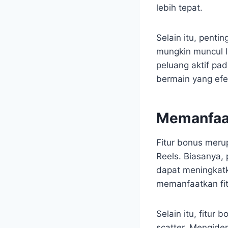
lebih tepat.
Selain itu, pent
mungkin muncul l
peluang aktif pad
bermain yang efek
Memanfaat
Fitur bonus mer
Reels. Biasanya,
dapat meningkat
memanfaatkan fitu
Selain itu, fitur
scatter. Mengide