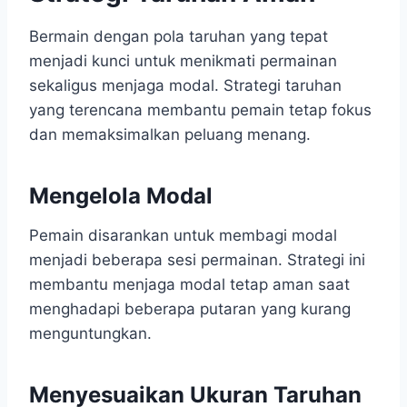
Bermain dengan pola taruhan yang tepat
menjadi kunci untuk menikmati permainan
sekaligus menjaga modal. Strategi taruhan
yang terencana membantu pemain tetap fokus
dan memaksimalkan peluang menang.
Mengelola Modal
Pemain disarankan untuk membagi modal
menjadi beberapa sesi permainan. Strategi ini
membantu menjaga modal tetap aman saat
menghadapi beberapa putaran yang kurang
menguntungkan.
Menyesuaikan Ukuran Taruhan