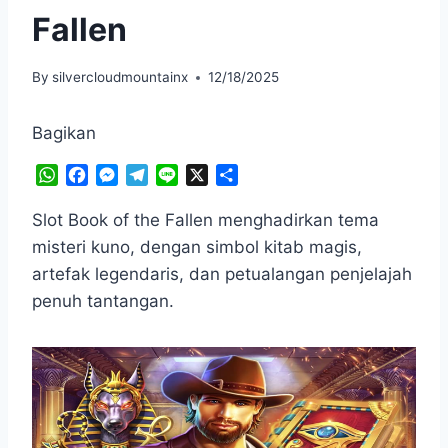
Fallen
By
silvercloudmountainx
12/18/2025
Bagikan
W
F
M
T
L
X
S
h
a
e
e
i
h
a
c
s
l
n
a
Slot Book of the Fallen menghadirkan tema
t
e
s
e
e
r
misteri kuno, dengan simbol kitab magis,
s
b
e
g
e
artefak legendaris, dan petualangan penjelajah
A
o
n
r
penuh tantangan.
p
o
g
a
p
k
e
m
r