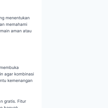
yang menentukan
ngan memahami
ermain aman atau
k membuka
in agar kombinasi
nentu kemenangan
 gratis. Fitur
an banyak