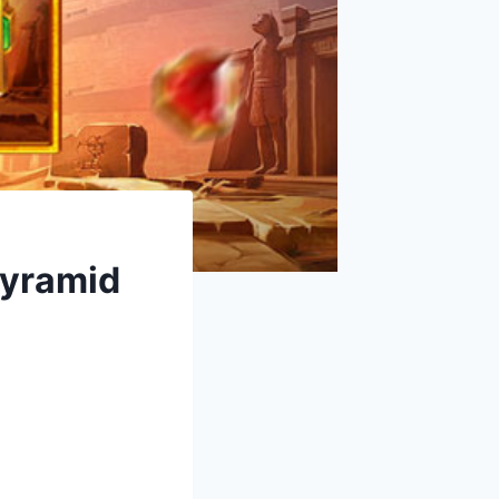
Pyramid