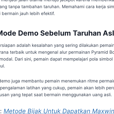
ng tanpa tambahan taruhan. Memahami cara kerja simb
bermain jauh lebih efektif.
Mode Demo Sebelum Taruhan Asl
rsiapan adalah kesalahan yang sering dilakukan pema
ana terbaik untuk mengenal alur permainan Pyramid B
 modal. Dari sini, pemain dapat mempelajari pola simbol
ul.
e demo juga membantu pemain menemukan ritme permai
engalaman latihan yang cukup, pemain akan lebih perc
san yang tepat saat bermain menggunakan uang asli.
a:
Metode Bijak Untuk Dapatkan Maxwin 