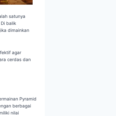
alah satunya
Di balik
jika dimainkan
ektif agar
ara cerdas dan
a
permainan Pyramid
dengan berbagai
liki nilai