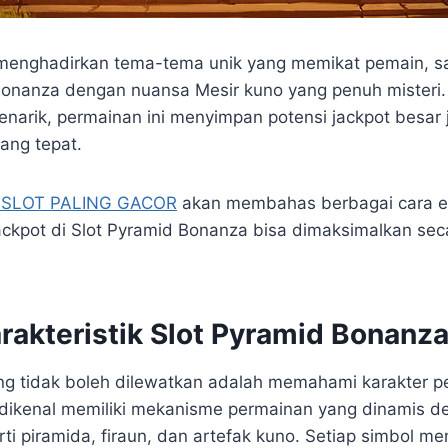
s menghadirkan tema-tema unik yang memikat pemain, s
onanza dengan nuansa Mesir kuno yang penuh misteri. 
enarik, permainan ini menyimpan potensi jackpot besar 
ang tepat.
 SLOT PALING GACOR
akan membahas berbagai cara ef
ackpot di Slot Pyramid Bonanza bisa dimaksimalkan sec
rakteristik Slot Pyramid Bonanz
g tidak boleh dilewatkan adalah memahami karakter 
i dikenal memiliki mekanisme permainan yang dinamis 
ti piramida, firaun, dan artefak kuno. Setiap simbol memi