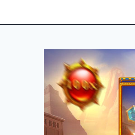
Skip
to
content