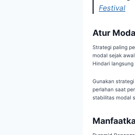
Festival
Atur Moda
Strategi paling 
modal sejak awal
Hindari langsun
Gunakan strategi 
perlahan saat p
stabilitas modal 
Manfaatka