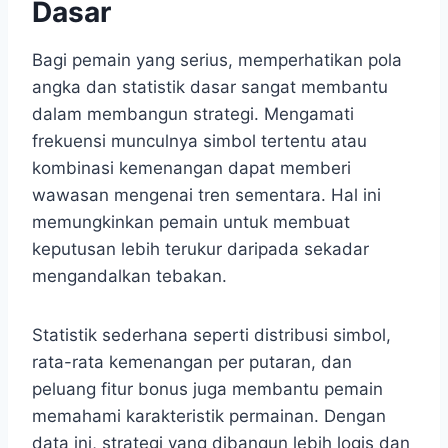
Dasar
Bagi pemain yang serius, memperhatikan pola
angka dan statistik dasar sangat membantu
dalam membangun strategi. Mengamati
frekuensi munculnya simbol tertentu atau
kombinasi kemenangan dapat memberi
wawasan mengenai tren sementara. Hal ini
memungkinkan pemain untuk membuat
keputusan lebih terukur daripada sekadar
mengandalkan tebakan.
Statistik sederhana seperti distribusi simbol,
rata-rata kemenangan per putaran, dan
peluang fitur bonus juga membantu pemain
memahami karakteristik permainan. Dengan
data ini, strategi yang dibangun lebih logis dan