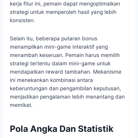
kerja fitur ini, pemain dapat mengoptimalkan
strategi untuk memperoleh hasil yang lebih
konsisten.
Selain itu, beberapa putaran bonus
menampilkan mini-game interaktif yang
menambah keseruan. Pemain harus memilih
strategi tertentu dalam mini-game untuk
mendapatkan reward tambahan. Mekanisme
ini menekankan kombinasi antara
keberuntungan dan pengambilan keputusan,
menjadikan pengalaman lebih menantang dan
memikat.
Pola Angka Dan Statistik