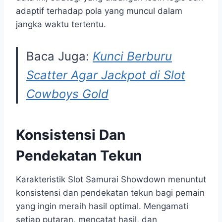
adaptif terhadap pola yang muncul dalam
jangka waktu tertentu.
Baca Juga:
Kunci Berburu
Scatter Agar Jackpot di Slot
Cowboys Gold
Konsistensi Dan
Pendekatan Tekun
Karakteristik Slot Samurai Showdown menuntut
konsistensi dan pendekatan tekun bagi pemain
yang ingin meraih hasil optimal. Mengamati
setiap putaran, mencatat hasil, dan