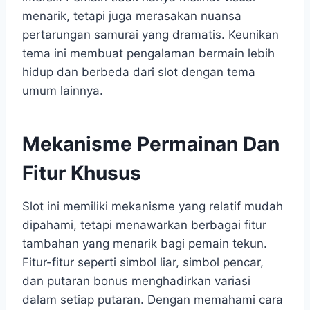
menarik, tetapi juga merasakan nuansa
pertarungan samurai yang dramatis. Keunikan
tema ini membuat pengalaman bermain lebih
hidup dan berbeda dari slot dengan tema
umum lainnya.
Mekanisme Permainan Dan
Fitur Khusus
Slot ini memiliki mekanisme yang relatif mudah
dipahami, tetapi menawarkan berbagai fitur
tambahan yang menarik bagi pemain tekun.
Fitur-fitur seperti simbol liar, simbol pencar,
dan putaran bonus menghadirkan variasi
dalam setiap putaran. Dengan memahami cara