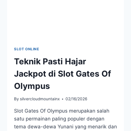
SLOT ONLINE
Teknik Pasti Hajar
Jackpot di Slot Gates Of
Olympus
By
silvercloudmountainx
02/16/2026
Slot Gates Of Olympus merupakan salah
satu permainan paling populer dengan
tema dewa-dewa Yunani yang menarik dan