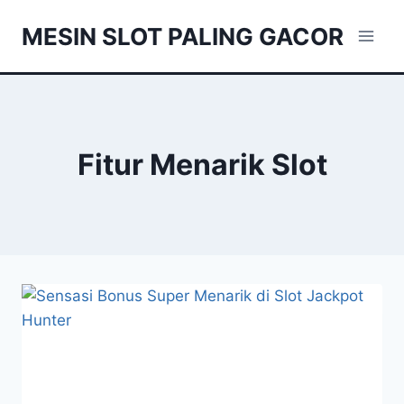
Skip
MESIN SLOT PALING GACOR
to
content
Fitur Menarik Slot