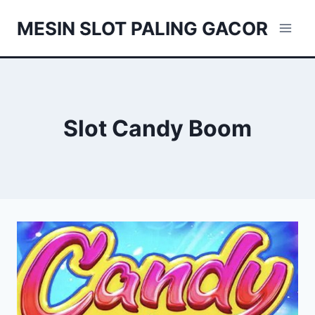
Skip
MESIN SLOT PALING GACOR
to
content
Slot Candy Boom