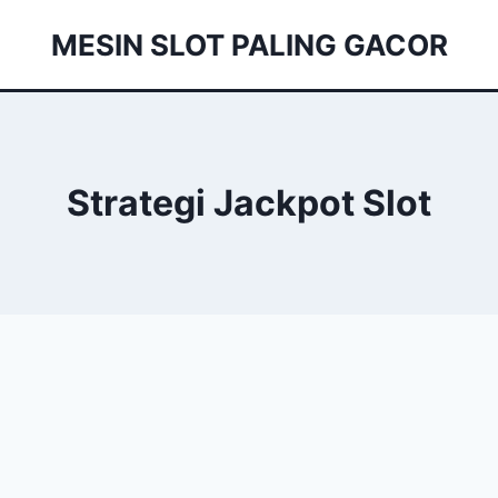
MESIN SLOT PALING GACOR
Strategi Jackpot Slot