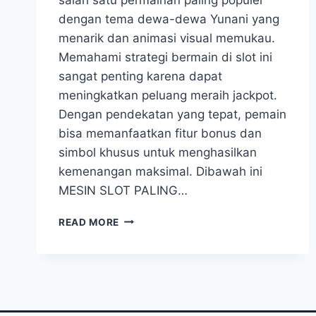
dengan tema dewa-dewa Yunani yang
menarik dan animasi visual memukau.
Memahami strategi bermain di slot ini
sangat penting karena dapat
meningkatkan peluang meraih jackpot.
Dengan pendekatan yang tepat, pemain
bisa memanfaatkan fitur bonus dan
simbol khusus untuk menghasilkan
kemenangan maksimal. Dibawah ini
MESIN SLOT PALING…
TEKNIK
READ MORE
PASTI
HAJAR
JACKPOT
DI
SLOT
GATES