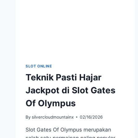
SLOT ONLINE
Teknik Pasti Hajar
Jackpot di Slot Gates
Of Olympus
By
silvercloudmountainx
02/16/2026
Slot Gates Of Olympus merupakan
salah satu permainan paling populer