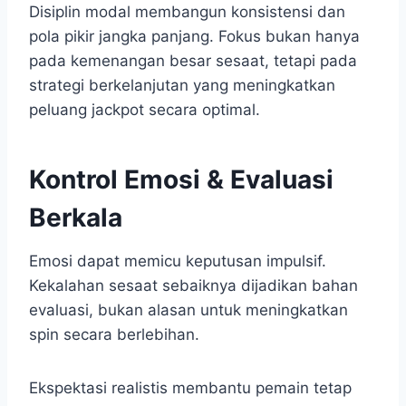
Disiplin modal membangun konsistensi dan
pola pikir jangka panjang. Fokus bukan hanya
pada kemenangan besar sesaat, tetapi pada
strategi berkelanjutan yang meningkatkan
peluang jackpot secara optimal.
Kontrol Emosi & Evaluasi
Berkala
Emosi dapat memicu keputusan impulsif.
Kekalahan sesaat sebaiknya dijadikan bahan
evaluasi, bukan alasan untuk meningkatkan
spin secara berlebihan.
Ekspektasi realistis membantu pemain tetap