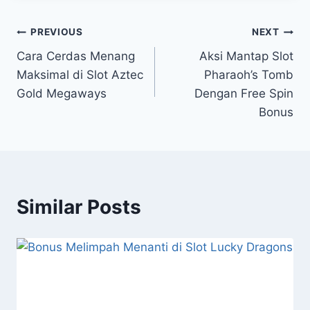
Post
PREVIOUS
NEXT
Cara Cerdas Menang
Aksi Mantap Slot
navigation
Maksimal di Slot Aztec
Pharaoh’s Tomb
Gold Megaways
Dengan Free Spin
Bonus
Similar Posts