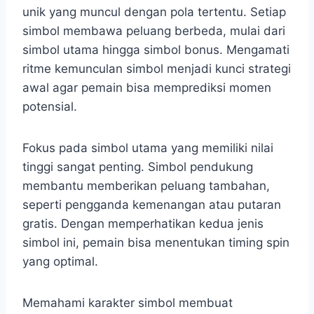
unik yang muncul dengan pola tertentu. Setiap
simbol membawa peluang berbeda, mulai dari
simbol utama hingga simbol bonus. Mengamati
ritme kemunculan simbol menjadi kunci strategi
awal agar pemain bisa memprediksi momen
potensial.
Fokus pada simbol utama yang memiliki nilai
tinggi sangat penting. Simbol pendukung
membantu memberikan peluang tambahan,
seperti pengganda kemenangan atau putaran
gratis. Dengan memperhatikan kedua jenis
simbol ini, pemain bisa menentukan timing spin
yang optimal.
Memahami karakter simbol membuat