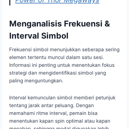
Menganalisis Frekuensi &
Interval Simbol
Frekuensi simbol menunjukkan seberapa sering
elemen tertentu muncul dalam satu sesi.
Informasi ini penting untuk menentukan fokus
strategi dan mengidentifikasi simbol yang
paling menguntungkan.
Interval kemunculan simbol memberi petunjuk
tentang jarak antar peluang. Dengan
memahami ritme interval, pemain bisa
menentukan kapan spin optimal atau kapan
menahan, sehingga modal digunakan lebih