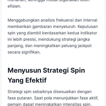
efisien.
Menggabungkan analisis frekuensi dan interval
memberikan gambaran menyeluruh. Keputusan
spin yang diambil berdasarkan kedua indikator
ini lebih presisi, mendukung strategi jangka
panjang, dan meningkatkan peluang jackpot
secara signifikan.
Menyusun Strategi Spin
Yang Efektif
Strategi spin sebaiknya disesuaikan dengan
fase putaran. Saat pola menunjukkan fase aktif,
pemain dapat meningkatkan intensitas spin.